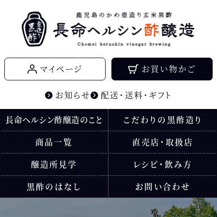
鹿児島のかめ壺造り玄米黒酢
マイページ
お買い物かご
長命ヘルシン酢醸造
お知らせ
配送・送料・ギフト
長命ヘルシン酢醸造のこと
こだわりの黒酢造り
商品一覧
直売店・取扱店
醸造所見学
レシピ・飲み方
黒酢のはなし
お問い合わせ