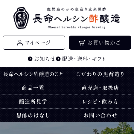
鹿児島のかめ壺造り玄米黒酢
マイページ
お買い物かご
長命ヘルシン酢醸造
お知らせ
配送・送料・ギフト
長命ヘルシン酢醸造のこと
こだわりの黒酢造り
商品一覧
直売店・取扱店
醸造所見学
レシピ・飲み方
黒酢のはなし
お問い合わせ