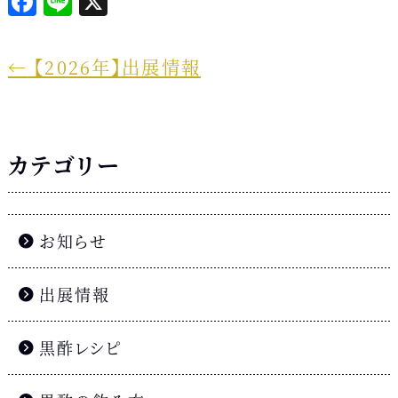
F
L
X
a
i
c
n
←
【2026年】出展情報
e
e
b
o
カテゴリー
o
k
お知らせ
出展情報
黒酢レシピ